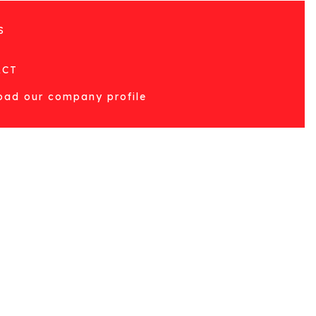
S
T
ACT
ad our company profile