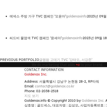
에넥스 주방 가구 TVC 캠페인 ‘오윤아’
goldenaxinfo
2023년 09월
씨드비 물염색 TVC 캠페인 ‘윤세아’
goldenaxinfo
2023년 09월 1
PREVIOUS PORTFOLIO
글램팜 고데기 TVC ‘강태오, 서강준’
We do marketing that adds
+α
to your brand.
CONTACT INFORMATION
Goldenax Inc.
Address: 서울특별시 강남구 논현동 28-2, RP타워
Email:
contact@goldenax.co.kr
Phone: 02-2038-2518
지도 보기
Goldenax.info © Copyright 2010 by
Goldenax Inc.
A
상호명 : 골드넥스, 대표자명 : 김성모, 사업자등록번호 : 21