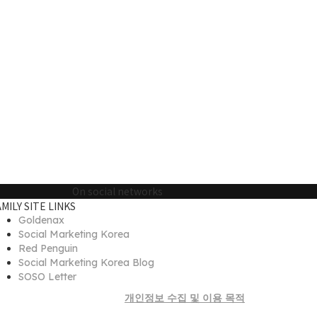
On social networks
AMILY SITE LINKS
Goldenax
Social Marketing Korea
Red Penguin
Social Marketing Korea Blog
SOSO Letter
개인정보 수집 및 이용 목적